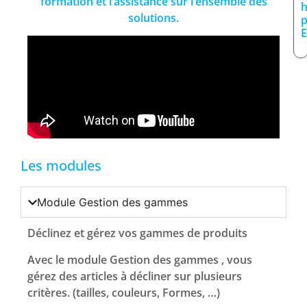
formation et l’assistance sur l’ensemble des
h
solutions.
p
E
Les modules
Module Gestion des gammes
Déclinez et gérez vos gammes de produits
Avec le module Gestion des gammes , vous
gérez des articles à décliner sur plusieurs
critères. (tailles, couleurs, Formes, …)