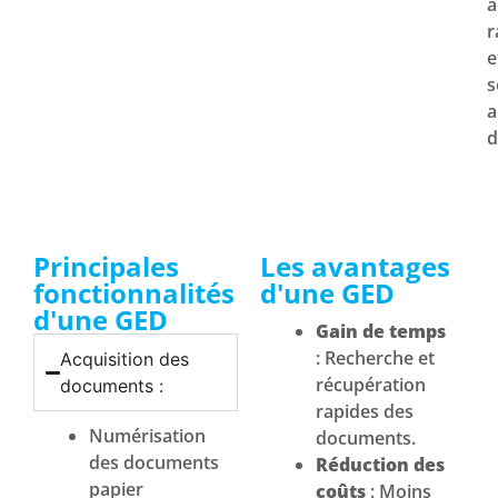
a
r
e
s
a
d
Principales
Les avantages
fonctionnalités
d'une GED
d'une GED
Gain de temps
: Recherche et
Acquisition des
récupération
documents :
rapides des
Numérisation
documents.
des documents
Réduction des
papier
coûts
: Moins